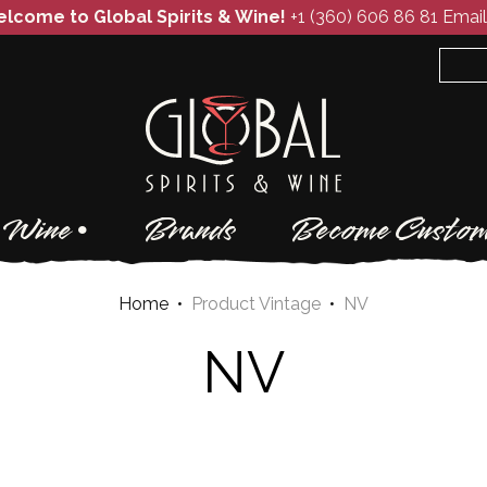
lcome to Global Spirits & Wine!
+1 (360) 606 86 81
Email
Wine
Brands
Become Custom
Home
•
Product Vintage
•
NV
NV