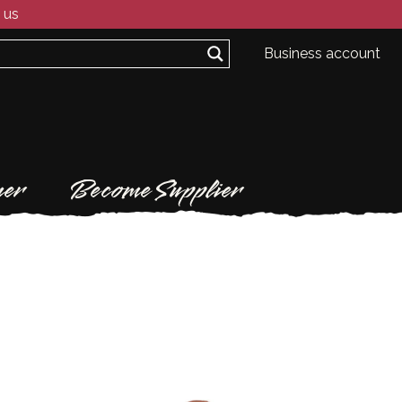
 us
Business account
er
Become Supplier